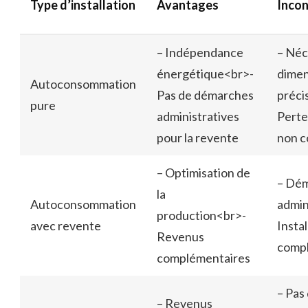
Type d’installation
Avantages
Incon
– Indépendance
– Néc
énergétique<br>-
dimen
Autoconsommation
Pas de démarches
préci
pure
administratives
Perte
pour la revente
non 
– Optimisation de
– Dé
la
Autoconsommation
admin
production<br>-
avec revente
Instal
Revenus
comp
complémentaires
– Pas
– Revenus