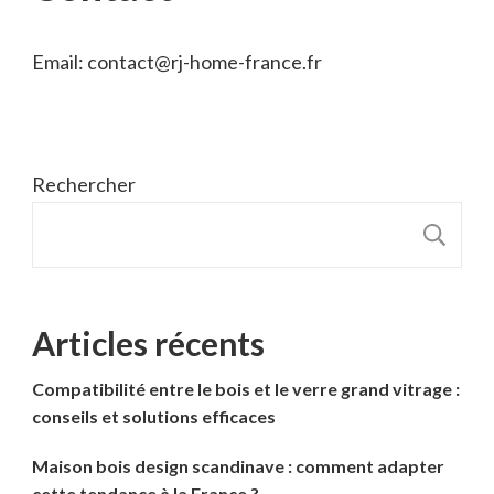
Email: contact@rj-home-france.fr
Rechercher
R
Articles récents
Compatibilité entre le bois et le verre grand vitrage :
conseils et solutions efficaces
Maison bois design scandinave : comment adapter
cette tendance à la France ?