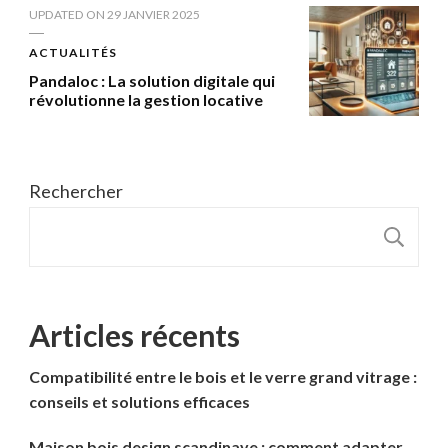
UPDATED ON
29 JANVIER 2025
ACTUALITÉS
Pandaloc : La solution digitale qui
révolutionne la gestion locative
Rechercher
R
Articles récents
Compatibilité entre le bois et le verre grand vitrage :
conseils et solutions efficaces
Maison bois design scandinave : comment adapter