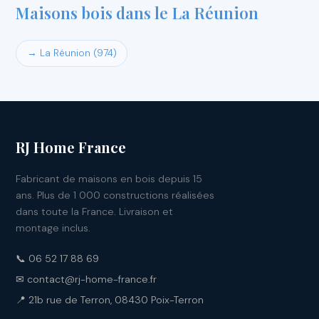
Maisons bois dans le La Réunion
→ La Réunion (974)
RJ Home France
Fabricant de maisons en bois depuis 15
ans. Plus de 1 000 constructions réalisées
dans toute la France. Livraison et
montage inclus.
📞 06 52 17 88 69
✉ contact@rj-home-france.fr
📍 21b rue de Terron, 08430 Poix-Terron