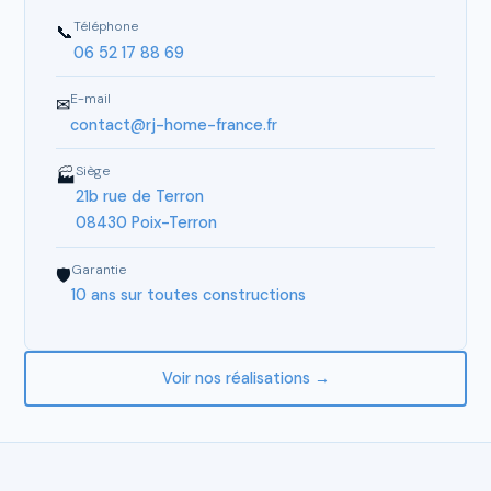
Téléphone
📞
06 52 17 88 69
E-mail
✉
contact@rj-home-france.fr
Siège
🏭
21b rue de Terron
08430 Poix-Terron
Garantie
🛡
10 ans sur toutes constructions
Voir nos réalisations →