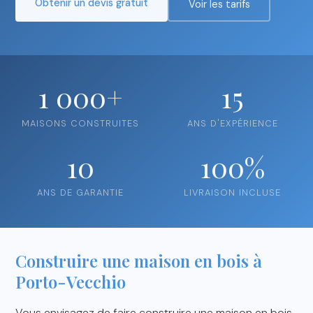
Obtenir un devis gratuit
Voir les tarifs
1 000+
15
MAISONS CONSTRUITES
ANS D'EXPÉRIENCE
10
100%
ANS DE GARANTIE
LIVRAISON INCLUSE
Construire une maison en bois à
Porto-Vecchio
Vous envisagez de faire construire une maison en bois