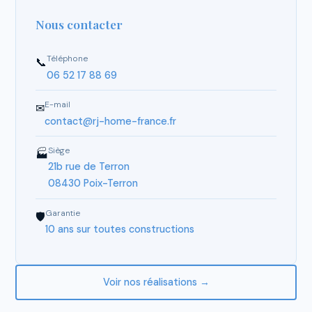
Nous contacter
Téléphone
📞
06 52 17 88 69
E-mail
✉
contact@rj-home-france.fr
Siège
🏭
21b rue de Terron
08430 Poix-Terron
Garantie
🛡
10 ans sur toutes constructions
Voir nos réalisations →