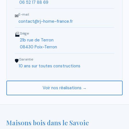
06 52 17 88 69
E-mail
✉
contact@rj-home-france.fr
Siège
🏭
21b rue de Terron
08430 Poix-Terron
Garantie
🛡
10 ans sur toutes constructions
Voir nos réalisations →
Maisons bois dans le Savoie