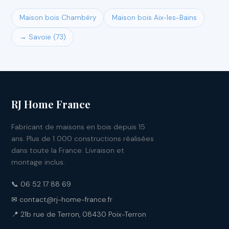
Maison bois Chambéry
Maison bois Aix-les-Bains
→ Savoie (73)
RJ Home France
Fabricant de maisons en bois depuis 15
ans. Plus de 1 000 constructions réalisées
dans toute la France. Livraison et
montage inclus.
📞 06 52 17 88 69
✉ contact@rj-home-france.fr
📍 21b rue de Terron, 08430 Poix-Terron