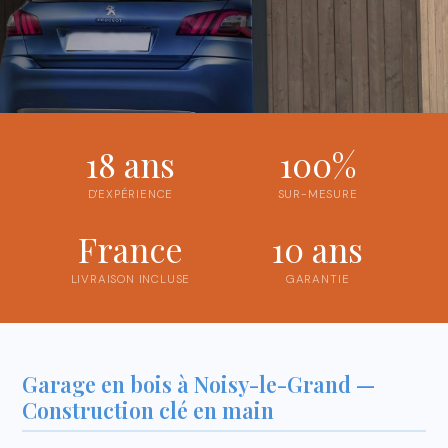
18 ans
100%
D'EXPÉRIENCE
SUR-MESURE
France
10 ans
LIVRAISON INCLUSE
GARANTIE
Garage en bois à Noisy-le-Grand —
Construction clé en main