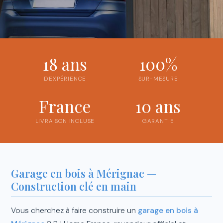
18 ans
100%
D'EXPÉRIENCE
SUR-MESURE
France
10 ans
LIVRAISON INCLUSE
GARANTIE
Garage en bois à Mérignac —
Construction clé en main
Vous cherchez à faire construire un
garage en bois à