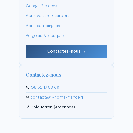
Garage 2 places
Abris voiture / carport
Abris camping-car
Pergolas & kiosques
Contactez-nous →
Contactez-nous
📞
06 52 17 88 69
✉
contact@rj-home-france.fr
📍 Poix-Terron (Ardennes)