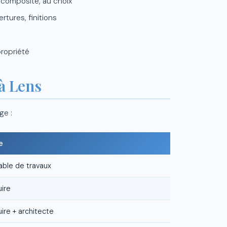
 composite, au choix
rtures, finitions
propriété
à Lens
ge :
e
able de travaux
uire
ire + architecte