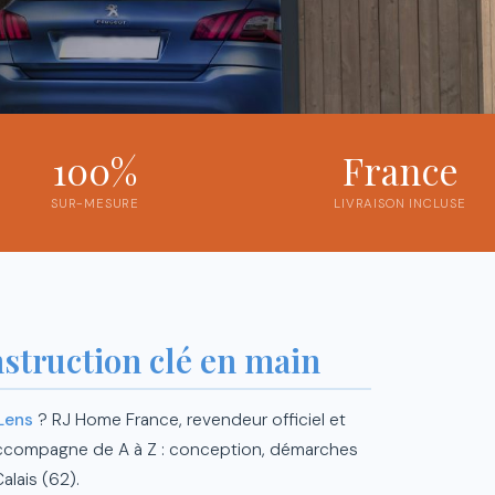
100%
France
SUR-MESURE
LIVRAISON INCLUSE
struction clé en main
Lens
? RJ Home France, revendeur officiel et
 accompagne de A à Z : conception, démarches
alais (62).