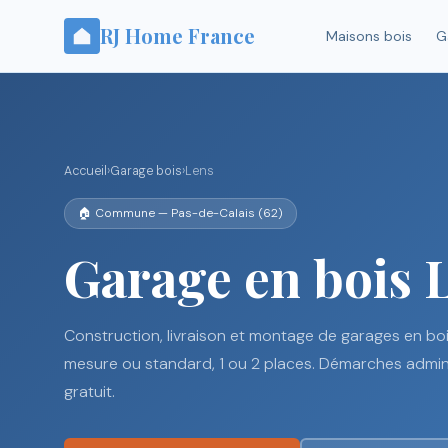
RJ Home France
Maisons bois
G
Accueil
›
Garage bois
›
Lens
🏠 Commune — Pas-de-Calais (62)
Garage en bois 
Construction, livraison et montage de garages en boi
mesure ou standard, 1 ou 2 places. Démarches adminis
gratuit.