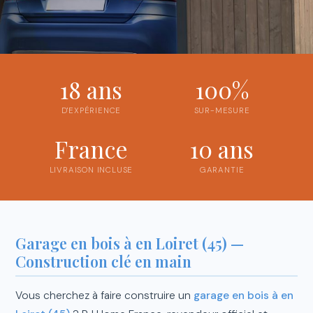
18 ans
100%
D'EXPÉRIENCE
SUR-MESURE
France
10 ans
LIVRAISON INCLUSE
GARANTIE
Garage en bois à en Loiret (45) —
Construction clé en main
Vous cherchez à faire construire un
garage en bois à en