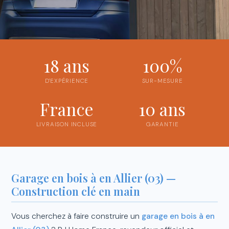
18 ans
100%
D'EXPÉRIENCE
SUR-MESURE
France
10 ans
LIVRAISON INCLUSE
GARANTIE
Garage en bois à en Allier (03) —
Construction clé en main
Vous cherchez à faire construire un
garage en bois à en