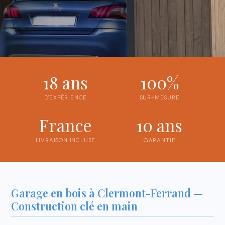
18 ans
100%
D'EXPÉRIENCE
SUR-MESURE
France
10 ans
LIVRAISON INCLUSE
GARANTIE
Garage en bois à Clermont-Ferrand —
Construction clé en main