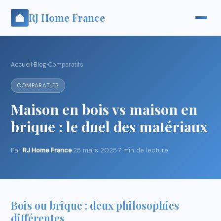
RJ Home France
Accueil
›
Blog
›
Comparatifs
COMPARATIFS
Maison en bois vs maison en
brique : le duel des matériaux
Par
RJ Home France
·
25 mars 2025
·
7 min de lecture
Bois ou brique : deux philosophies
différentes