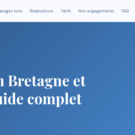
arages bois
Réalisations
Tarifs
Nos engagements
FAQ
n Bretagne et
uide complet