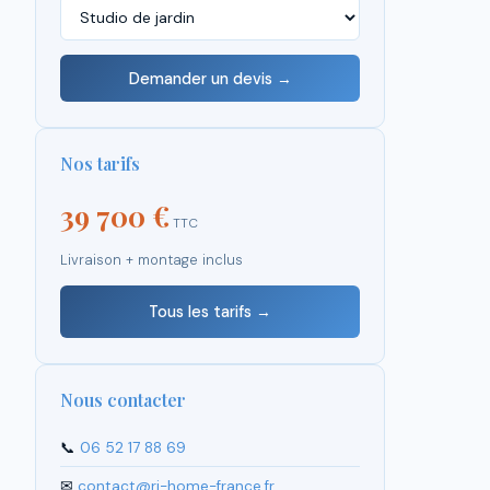
Demander un devis →
Nos tarifs
39 700 €
TTC
Livraison + montage inclus
Tous les tarifs →
Nous contacter
📞
06 52 17 88 69
✉
contact@rj-home-france.fr