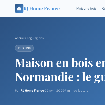
RJ Home France
Maisons bois
G
Accueil
›
Blog
›
Régions
RÉGIONS
Maison en bois e
Normandie : le g
Par
RJ Home France
·
25 avril 2025
·
7 min de lecture