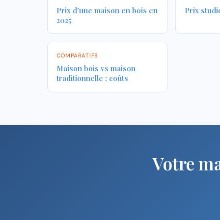
Prix d'une maison en bois en
Prix studi
2025
COMPARATIFS
Maison bois vs maison
traditionnelle : coûts
Votre m