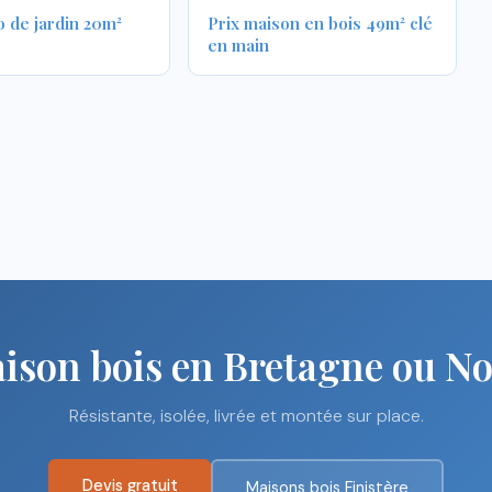
o de jardin 20m²
Prix maison en bois 49m² clé
en main
aison bois en Bretagne ou N
Résistante, isolée, livrée et montée sur place.
Devis gratuit
Maisons bois Finistère