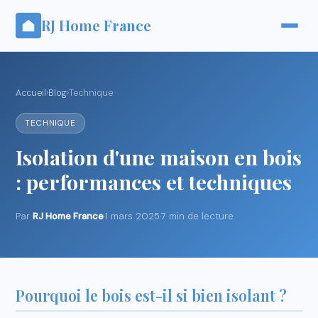
RJ Home France
Accueil
›
Blog
›
Technique
TECHNIQUE
Isolation d'une maison en bois
: performances et techniques
Par
RJ Home France
·
1 mars 2025
·
7 min de lecture
Pourquoi le bois est-il si bien isolant ?