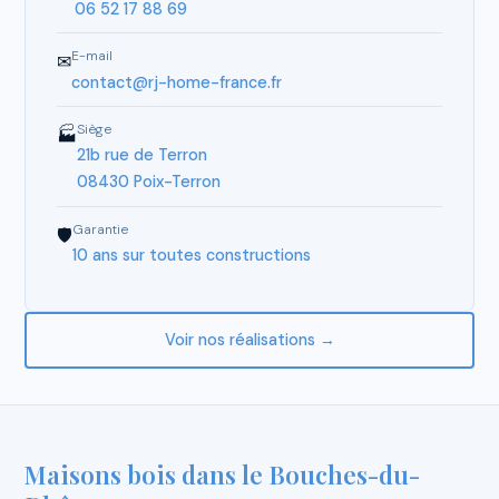
06 52 17 88 69
E-mail
✉
contact@rj-home-france.fr
Siège
🏭
21b rue de Terron
08430 Poix-Terron
Garantie
🛡
10 ans sur toutes constructions
Voir nos réalisations →
Maisons bois dans le Bouches-du-