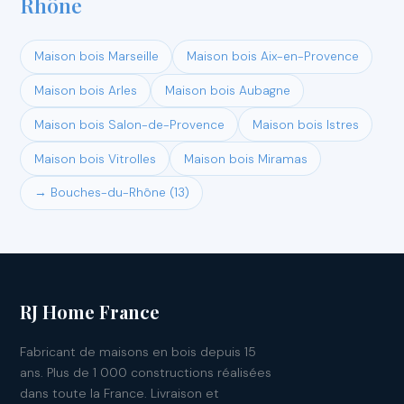
Rhône
Maison bois Marseille
Maison bois Aix-en-Provence
Maison bois Arles
Maison bois Aubagne
Maison bois Salon-de-Provence
Maison bois Istres
Maison bois Vitrolles
Maison bois Miramas
→ Bouches-du-Rhône (13)
RJ Home France
Fabricant de maisons en bois depuis 15
ans. Plus de 1 000 constructions réalisées
dans toute la France. Livraison et