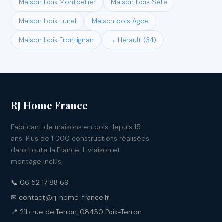
Maison bois Montpellier
Maison bois Sète
Maison bois Lunel
Maison bois Agde
Maison bois Frontignan
→ Hérault (34)
RJ Home France
Fabricant de maisons en bois depuis 15
ans. Plus de 1 000 constructions réalisées
dans toute la France. Livraison et
montage inclus.
📞 06 52 17 88 69
✉ contact@rj-home-france.fr
📍 21b rue de Terron, 08430 Poix-Terron